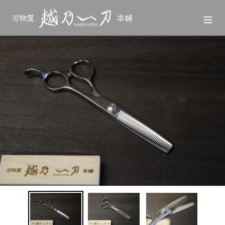
コ
ン
テ
ン
ツ
に
ス
キ
ッ
プ
す
る