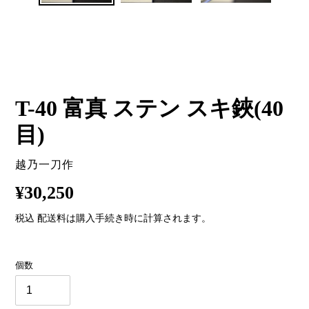
T-40 富真 ステン スキ鋏(40
目)
販
越乃一刀作
売
通
¥30,250
元
常
税込
配送料
は購入手続き時に計算されます。
価
個数
格