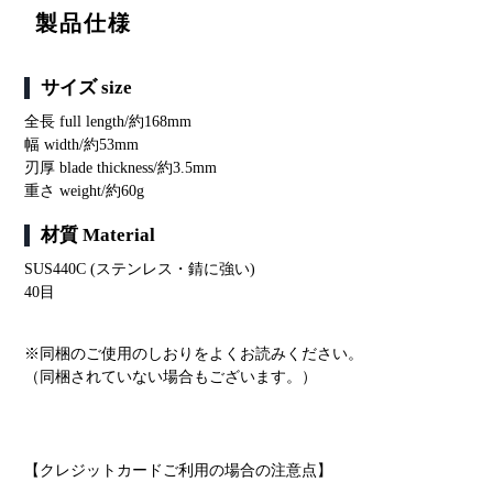
商
製品仕様
品
を
追
サイズ size
加
全長 full length/約168mm
す
幅 width/約53mm
る
刃厚 blade thickness/約3.5mm
重さ weight/約60g
材質 Material
SUS440C (ステンレス・錆に強い)
40目
※同梱のご使用のしおりをよくお読みください。
（同梱されていない場合もございます。）
【クレジットカードご利用の場合の注意点】